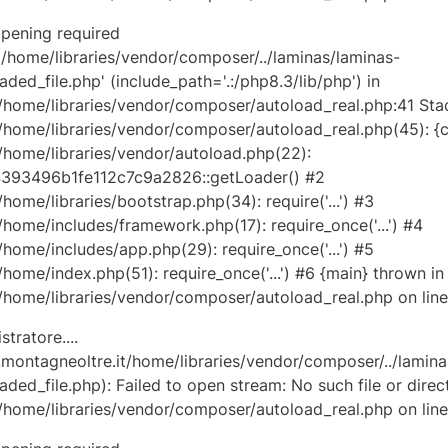
opening required
home/libraries/vendor/composer/../laminas/laminas-
ded_file.php' (include_path='.:/php8.3/lib/php') in
home/libraries/vendor/composer/autoload_real.php:41 Stac
ome/libraries/vendor/composer/autoload_real.php(45): {cl
home/libraries/vendor/autoload.php(22):
4393496b1fe112c7c9a2826::getLoader() #2
me/libraries/bootstrap.php(34): require('...') #3
ome/includes/framework.php(17): require_once('...') #4
ome/includes/app.php(29): require_once('...') #5
ome/index.php(51): require_once('...') #6 {main} thrown in
home/libraries/vendor/composer/autoload_real.php on line
ratore....
ontagneoltre.it/home/libraries/vendor/composer/../lamina
ded_file.php): Failed to open stream: No such file or direc
home/libraries/vendor/composer/autoload_real.php on line