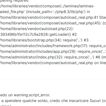
opening required
home/libraries/vendor/composer/../laminas/laminas-
ded_file.php' (include_path='.:/php8.3/lib/php') in
home/libraries/vendor/composer/autoload_real.php:41 Stac
ome/libraries/vendor/composer/autoload_real.php(45): {cl
home/libraries/vendor/autoload.php(22):
4393496b1fe112c7c9a2826::getLoader() #2
me/libraries/bootstrap.php(34): require('...') #3
ome/administrator/includes/framework.php(17): require_onc
ome/administrator/includes/app.php(29): require_once('...
ome/administrator/index.php(32): require_once('...') #6 {m
home/libraries/vendor/composer/autoload_real.php on line
vedo un warning.script_error.
to a spendere qualche soldo, credo che inacaricare Sucuri (o 