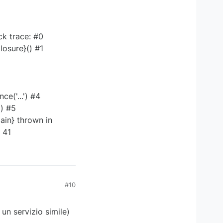
k trace: #0
osure}() #1
e('...') #4
') #5
ain} thrown in
 41
#10
un servizio simile)