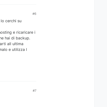
#6
 lo cerchi su
osting e ricaricare i
he hai di backup.
rti all ultima
alo e utilizza l
#7