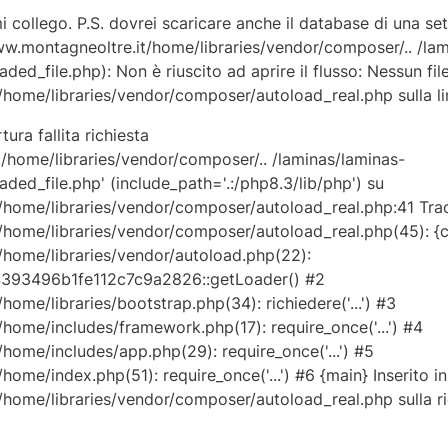
i collego. P.S. dovrei scaricare anche il database di una se
w.montagneoltre.it/home/libraries/vendor/composer/.. /lam
ed_file.php): Non è riuscito ad aprire il flusso: Nessun file
ome/libraries/vendor/composer/autoload_real.php sulla li
ura fallita richiesta
home/libraries/vendor/composer/.. /laminas/laminas-
ded_file.php' (include_path='.:/php8.3/lib/php') su
ome/libraries/vendor/composer/autoload_real.php:41 Tracc
ome/libraries/vendor/composer/autoload_real.php(45): {ch
home/libraries/vendor/autoload.php(22):
4393496b1fe112c7c9a2826::getLoader() #2
me/libraries/bootstrap.php(34): richiedere('...') #3
ome/includes/framework.php(17): require_once('...') #4
ome/includes/app.php(29): require_once('...') #5
me/index.php(51): require_once('...') #6 {main} Inserito in
ome/libraries/vendor/composer/autoload_real.php sulla ri