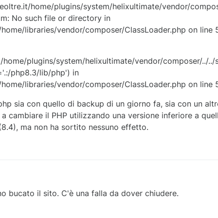
tre.it/home/plugins/system/helixultimate/vendor/composer
m: No such file or directory in
home/libraries/vendor/composer/ClassLoader.php on line 
home/plugins/system/helixultimate/vendor/composer/../../
'.:/php8.3/lib/php') in
home/libraries/vendor/composer/ClassLoader.php on line 
.php sia con quello di backup di un giorno fa, sia con un altr
 cambiare il PHP utilizzando una versione inferiore a quella
(8.4), ma non ha sortito nessuno effetto.
no bucato il sito. C'è una falla da dover chiudere.