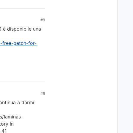
#8
 è disponibile una
-free-patch-for-
#9
Continua a darmi
s/laminas-
tory in
 41