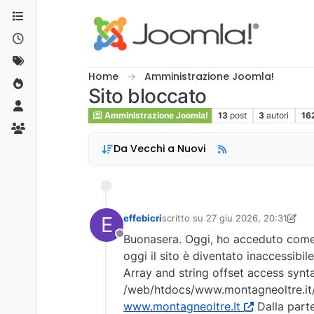
Salta al contenuto
Home
Amministrazione Joomla!
Sito bloccato
Amministrazione Joomla!
13
post
3
autori
16
Da Vecchi a Nuovi
E
effebicri
scritto su
27 giu 2026, 20:31
ultima modifica di effebicri
Buonasera. Oggi, ho acceduto come a
Non in linea
oggi il sito è diventato inaccessibi
Array and string offset access synt
/web/htdocs/www.montagneoltre.it/
www.montagneoltre.It
Dalla parte