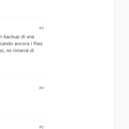
#3
un backup di una
icando ancora i files
i, mi rimarrà di
#4
#5