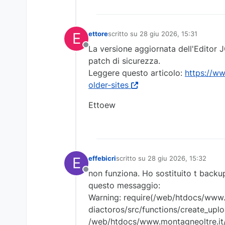
E
ettore
scritto su
28 giu 2026, 15:31
ultima modifica di
La versione aggiornata dell'Editor 
Non in linea
patch di sicurezza.
Leggere questo articolo:
https://ww
older-sites
Ettoew
E
effebicri
scritto su
28 giu 2026, 15:32
ultima modifica di
non funziona. Ho sostituito t backup
Non in linea
questo messaggio:
Warning: require(/web/htdocs/www.m
diactoros/src/functions/create_uploa
/web/htdocs/www.montagneoltre.it/