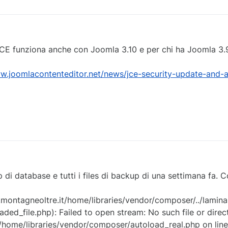
JCE funziona anche con Joomla 3.10 e per chi ha Joomla 3.9
w.joomlacontenteditor.net/news/jce-security-update-and-a
 di database e tutti i files di backup di una settimana fa. 
ontagneoltre.it/home/libraries/vendor/composer/../lamina
ded_file.php): Failed to open stream: No such file or direc
home/libraries/vendor/composer/autoload_real.php on line