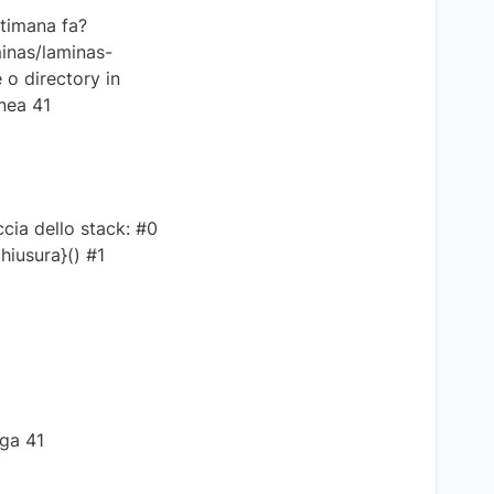
ttimana fa?
inas/laminas-
 o directory in
nea 41
ia dello stack: #0
iusura}() #1
ga 41