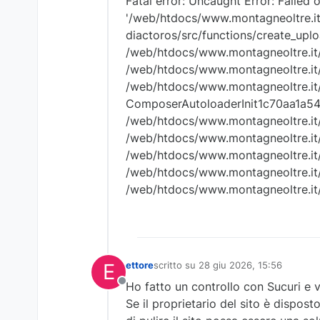
Fatal error: Uncaught Error: Failed 
'/web/htdocs/www.montagneoltre.it/
diactoros/src/functions/create_uploa
/web/htdocs/www.montagneoltre.it/
/web/htdocs/www.montagneoltre.it/h
/web/htdocs/www.montagneoltre.it/
ComposerAutoloaderInit1c70aa1a5
/web/htdocs/www.montagneoltre.it/ho
/web/htdocs/www.montagneoltre.it/h
/web/htdocs/www.montagneoltre.it/h
/web/htdocs/www.montagneoltre.it/h
/web/htdocs/www.montagneoltre.it/
E
ettore
scritto su
28 giu 2026, 15:56
ultima modifica di
Ho fatto un controllo con Sucuri e 
Non in linea
Se il proprietario del sito è dispos