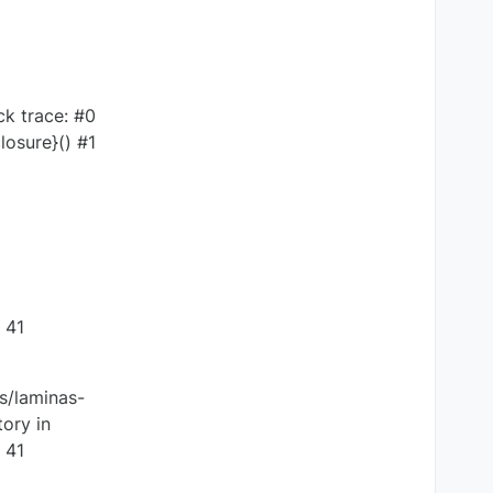
k trace: #0
osure}() #1
 41
s/laminas-
tory in
 41