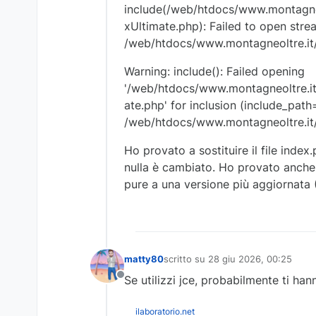
include(/web/htdocs/www.montagneol
xUltimate.php): Failed to open strea
/web/htdocs/www.montagneoltre.it/
Warning: include(): Failed opening
'/web/htdocs/www.montagneoltre.it/
ate.php' for inclusion (include_path=
/web/htdocs/www.montagneoltre.it/
Ho provato a sostituire il file index
nulla è cambiato. Ho provato anche a
pure a una versione più aggiornata 
matty80
scritto su
28 giu 2026, 00:25
ultima modifica di
Se utilizzi jce, probabilmente ti han
Non in linea
ilaboratorio.net