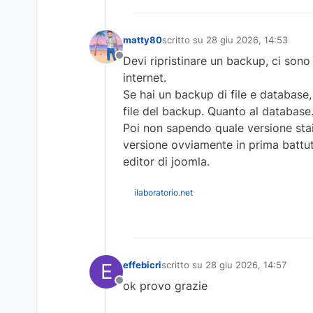
matty80
scritto su
28 giu 2026, 14:53
ultima modifica di
Devi ripristinare un backup, ci sono
Non in linea
internet.
Se hai un backup di file e database, 
file del backup. Quanto al database
Poi non sapendo quale versione stai u
versione ovviamente in prima battuta
editor di joomla.
ilaboratorio.net
E
effebicri
scritto su
28 giu 2026, 14:57
ultima modifica di
ok provo grazie
Non in linea