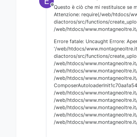
E
ultima modifica di
Questo è ciò che mi restituisce se m
Non in linea
Attenzione: require(/web/htdocs/ww
diactoros/src/functions/create_upload
/web/htdocs/www.montagneoltre.it/h
Errore fatale: Uncaught Errore: Apert
'/web/htdocs/www.montagneoltre.it/
diactoros/src/functions/create_uploa
/web/htdocs/www.montagneoltre.it/h
/web/htdocs/www.montagneoltre.it/h
/web/htdocs/www.montagneoltre.it/
ComposerAutoloaderInit1c70aa1a5
/web/htdocs/www.montagneoltre.it/ho
/web/htdocs/www.montagneoltre.it/h
/web/htdocs/www.montagneoltre.it/h
/web/htdocs/www.montagneoltre.it/ho
/web/htdocs/www.montagneoltre.it/h