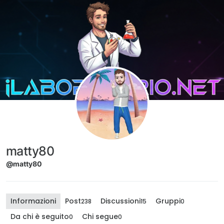
Salta al contenuto
matty80
@matty80
Informazioni
Post
Discussioni
Gruppi
238
15
0
Da chi è seguito
Chi segue
0
0