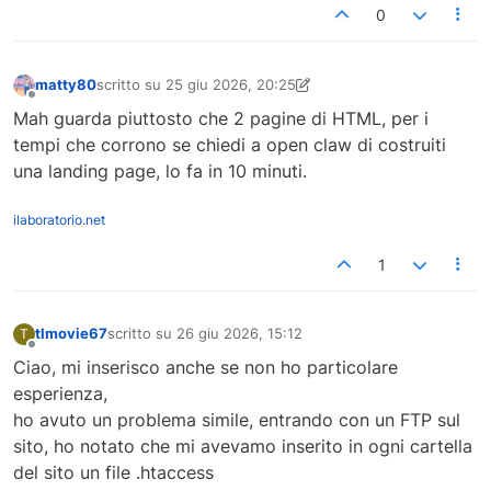
0
matty80
scritto su
25 giu 2026, 20:25
ultima modifica di matty80
Non in linea
Mah guarda piuttosto che 2 pagine di HTML, per i
tempi che corrono se chiedi a open claw di costruiti
una landing page, lo fa in 10 minuti.
ilaboratorio.net
1
tlmovie67
scritto su
26 giu 2026, 15:12
T
ultima modifica di
Non in linea
Ciao, mi inserisco anche se non ho particolare
esperienza,
ho avuto un problema simile, entrando con un FTP sul
sito, ho notato che mi avevamo inserito in ogni cartella
del sito un file .htaccess