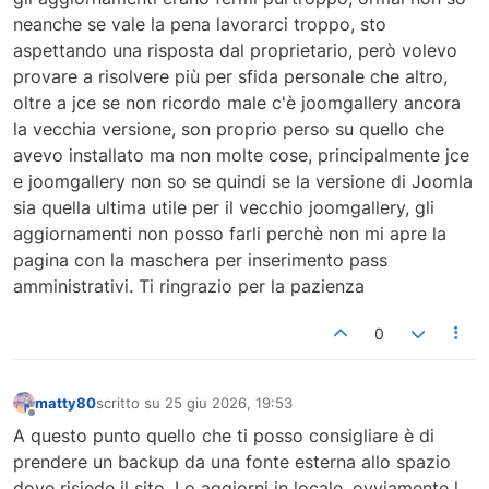
neanche se vale la pena lavorarci troppo, sto
aspettando una risposta dal proprietario, però volevo
provare a risolvere più per sfida personale che altro,
oltre a jce se non ricordo male c'è joomgallery ancora
la vecchia versione, son proprio perso su quello che
avevo installato ma non molte cose, principalmente jce
e joomgallery non so se quindi se la versione di Joomla
sia quella ultima utile per il vecchio joomgallery, gli
aggiornamenti non posso farli perchè non mi apre la
pagina con la maschera per inserimento pass
amministrativi. Ti ringrazio per la pazienza
0
matty80
scritto su
25 giu 2026, 19:53
ultima modifica di
Non in linea
A questo punto quello che ti posso consigliare è di
prendere un backup da una fonte esterna allo spazio
dove risiede il sito. Lo aggiorni in locale, ovviamente l