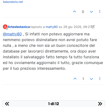
ilaboratorio.net
0
Arteebotanica
risposto a
matty80
su
28 giu 2026, 09:27
A
ultima modifica di Arteebotanica
Non in linea
@matty80
, Si infatti non potevo aggiornare ma
nemmeno potevo disinstallare non avrei potuto fare
nulla , a meno che non sia un buon conoscitore del
database per lavorarci direttamente, ora dopo aver
installato il salvataggio fatto tempo fa tutto funziona
ed ho ovviamente aggiornato il tutto, grazie comunque
per il tuo prezioso interessamento.
1
1 di 12