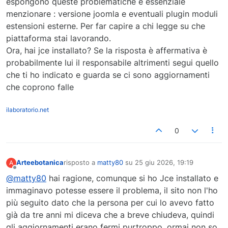
espongono queste problematiche è essenziale
menzionare : versione joomla e eventuali plugin moduli
estensioni esterne. Per far capire a chi legge su che
piattaforma stai lavorando.
Ora, hai jce installato? Se la risposta è affermativa è
probabilmente lui il responsabile altrimenti segui quello
che ti ho indicato e guarda se ci sono aggiornamenti
che coprono falle
ilaboratorio.net
0
Arteebotanica
risposto a
matty80
su
25 giu 2026, 19:19
A
ultima modifica di
Non in linea
@matty80
hai ragione, comunque si ho Jce installato e
immaginavo potesse essere il problema, il sito non l'ho
più seguito dato che la persona per cui lo avevo fatto
già da tre anni mi diceva che a breve chiudeva, quindi
gli aggiornamenti erano fermi purtroppo, ormai non so