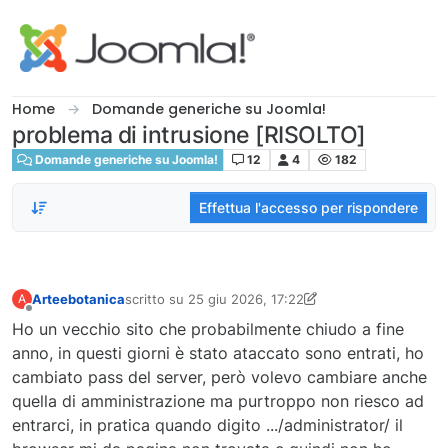
Salta al contenuto
Home
Domande generiche su Joomla!
problema di intrusione [RISOLTO]
Domande generiche su Joomla!
12
4
182
Effettua l'accesso per rispondere
Arteebotanica
scritto su
25 giu 2026, 17:22
A
ultima modifica di Arteebotanica
Non in linea
Ho un vecchio sito che probabilmente chiudo a fine
anno, in questi giorni è stato ataccato sono entrati, ho
cambiato pass del server, però volevo cambiare anche
quella di amministrazione ma purtroppo non riesco ad
entrarci, in pratica quando digito .../administrator/ il