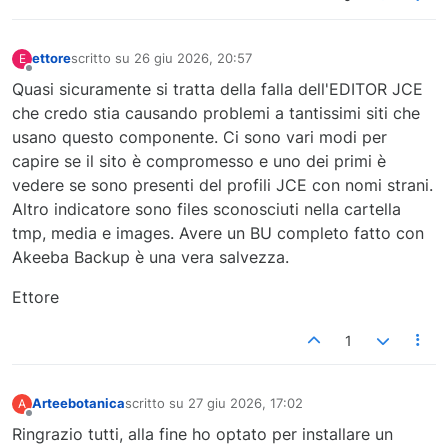
ettore
scritto su
26 giu 2026, 20:57
E
ultima modifica di
Non in linea
Quasi sicuramente si tratta della falla dell'EDITOR JCE
che credo stia causando problemi a tantissimi siti che
usano questo componente. Ci sono vari modi per
capire se il sito è compromesso e uno dei primi è
vedere se sono presenti del profili JCE con nomi strani.
Altro indicatore sono files sconosciuti nella cartella
tmp, media e images. Avere un BU completo fatto con
Akeeba Backup è una vera salvezza.
Ettore
1
Arteebotanica
scritto su
27 giu 2026, 17:02
A
ultima modifica di
Non in linea
Ringrazio tutti, alla fine ho optato per installare un