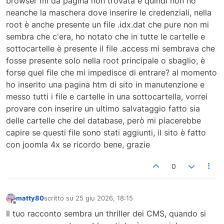
browser mi da pagina non trovata e quindi non ho
neanche la maschera dove inserire le credenziali, nella
root è anche presente un file .idx.dat che pure non mi
sembra che c'era, ho notato che in tutte le cartelle e
sottocartelle è presente il file .access mi sembrava che
fosse presente solo nella root principale o sbaglio, è
forse quel file che mi impedisce di entrare? al momento
ho inserito una pagina htm di sito in manutenzione e
messo tutti i file e cartelle in una sottocartella, vorrei
provare con inserire un ultimo salvataggio fatto sia
delle cartelle che del database, però mi piacerebbe
capire se questi file sono stati aggiunti, il sito è fatto
con joomla 4x se ricordo bene, grazie
0
matty80
scritto su
25 giu 2026, 18:15
ultima modifica di
Non in linea
Il tuo racconto sembra un thriller dei CMS, quando si