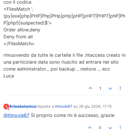
con il codice
<FilesMatch '.
(py|exe|php|PHP|Php|PHp|pHp|pHP|pHP7|PHP7|phP|Ph
P|php5|suspected)$'>
Order allow,deny
Deny from all
</FilesMatch>
rimuovendo da tutte le cartelle il file .htaccess creato in
una particolare data sono riuscito ad entrare nel sito
come administrator... poi backup .. restore ... ecc
Luca
1
Arteebotanica
risposto a
tlmovie67
su
26 giu 2026, 17:15
A
ultima modifica di
Non in linea
@tlmovie67
Si proprio come mi è successo, grazie
0