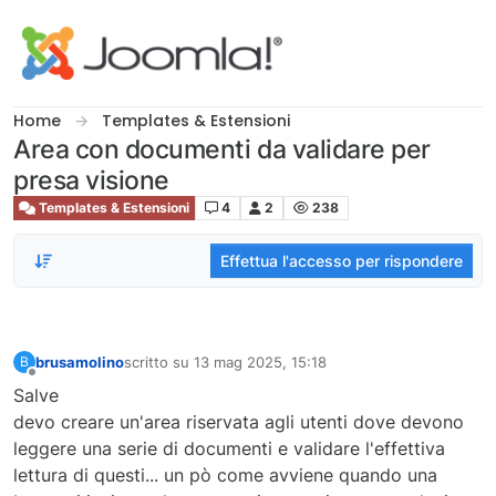
Salta al contenuto
Home
Templates & Estensioni
Area con documenti da validare per
presa visione
Templates & Estensioni
4
2
238
Effettua l'accesso per rispondere
brusamolino
scritto su
13 mag 2025, 15:18
B
ultima modifica di
Non in linea
Salve
devo creare un'area riservata agli utenti dove devono
leggere una serie di documenti e validare l'effettiva
lettura di questi... un pò come avviene quando una