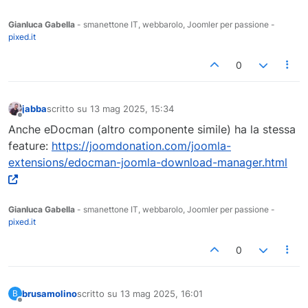
Gianluca Gabella
- smanettone IT, webbarolo, Joomler per passione -
pixed.it
0
jabba
scritto su
13 mag 2025, 15:34
ultima modifica di
Non in linea
Anche eDocman (altro componente simile) ha la stessa
feature:
https://joomdonation.com/joomla-
extensions/edocman-joomla-download-manager.html
Gianluca Gabella
- smanettone IT, webbarolo, Joomler per passione -
pixed.it
0
brusamolino
scritto su
13 mag 2025, 16:01
B
ultima modifica di
Non in linea