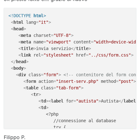
                    tipologia,

                    macchina,

                    servizi_da_svolgere)

<!DOCTYPE 
html
>
                    VALUES(

<
html
lang
=
"it"
>
                    '
$autista
',

<
head
>
                    '
$stato
',

<
meta
charset
=
"UTF-8"
>
                    '
$data_servizio
',

<
meta
name
=
"viewport"
content
=
"width=device-widt
                    '
$tipologia
',

<
title
>
invia servizio
</
title
>
                    '
$macchina
',

<
link
rel
=
"stylesheet"
href
=
"../css/form.css"
>
                    '
$servizi_da_svolgere
');"
; 

</
head
>
<
body
>
/*ora si esegue la query contenuta nella viriabile c
<
div
class
=
"form"
>
<!-- contenitore del form con 
<
form
action
=
"insert-serv.php"
method
=
"post"
>
$risultato
 = 
$conn
->
query
(
$insert_sql
);

<
table
class
=
"tab-form"
>
if
 (
$risultato
 == 
TRUE
) {

<
tr
>
echo
"inserimento servizio riuscito"
;

<
td
>
<
label
for
=
"autista"
>
Autista
</
label
>
        } 
else
 {

<
td
>
echo
"inserimento servizio fallito: 
$ins
               <?php

        }

                  //connessione al database

$conn
->
close
();

                  try {

?>
                     $Conn = new mysqli("localhost","
Filippo P.
<
br
>