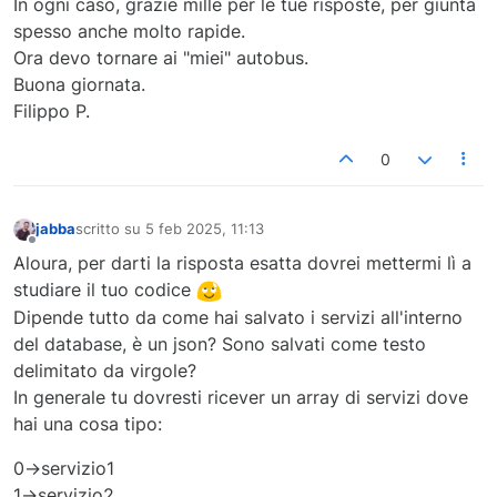
<
td
>
<
input
type
=
"text"
placeholder
=
"inse
In ogni caso, grazie mille per le tue risposte, per giunta
</
tr
>
spesso anche molto rapide.
<
tr
>
Ora devo tornare ai "miei" autobus.
<
td
>
Buona giornata.
<
label
for
=
"servizi_da_svolgere"
>
Serv
Filippo P.
</
td
>
<
td
>
0
                 <?php

                 //analogamente a quanto fatto per l
                 $query_sql = "SELECT servizio,parten
jabba
scritto su
5 feb 2025, 11:13
ultima modifica di
Non in linea
                 $servizi_da_svolgere = $Conn->query(
Aloura, per darti la risposta esatta dovrei mettermi lì a
studiare il tuo codice
                 if ($servizi_da_svolgere == FALSE){

Dipende tutto da come hai salvato i servizi all'interno
                  die("Errore nell'esecuzione della q
del database, è un json? Sono salvati come testo
                  }

delimitato da virgole?
                  echo "
<
select
name
=
'servizi_da_svo
In generale tu dovresti ricever un array di servizi dove
                  echo "
<
option
value
=
\
"\">
Seleziona
hai una cosa tipo:
                  while ($riga = $servizi_da_svolgere
0->servizio1
                     $servizio_inserito = $riga['serv
1->servizio2