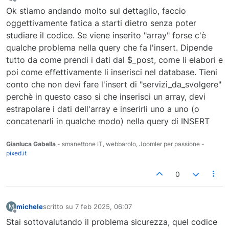
Non in linea
Ok stiamo andando molto sul dettaglio, faccio
oggettivamente fatica a starti dietro senza poter
studiare il codice. Se viene inserito "array" forse c'è
qualche problema nella query che fa l'insert. Dipende
tutto da come prendi i dati dal $_post, come li elabori e
poi come effettivamente li inserisci nel database. Tieni
conto che non devi fare l'insert di "servizi_da_svolgere"
perchè in questo caso si che inserisci un array, devi
estrapolare i dati dell'array e inserirli uno a uno (o
concatenarli in qualche modo) nella query di INSERT
Gianluca Gabella
- smanettone IT, webbarolo, Joomler per passione -
pixed.it
0
michele
scritto su
7 feb 2025, 06:07
M
ultima modifica di
Non in linea
Stai sottovalutando il problema sicurezza, quel codice