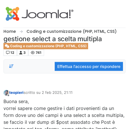
Salta al contenuto
Home
Coding e customizzazione (PHP, HTML, CSS)
gestione select a scelta multipla
Coding e customizzazione (PHP, HTML, CSS)
12
3
741
Effettua l'accesso per rispondere
teopieri
scritto su
2 feb 2025, 21:11
ultima modifica di
Non in linea
Buona sera,
vorrei sapere come gestire i dati provenienti da un
form dove uno dei campi è una select a scelta multipla,
se faccio il var dump di $post assodato che Post è