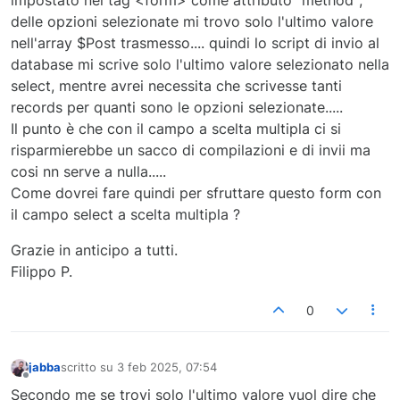
impostato nel tag <form> come attributo "method";
delle opzioni selezionate mi trovo solo l'ultimo valore
nell'array $Post trasmesso.... quindi lo script di invio al
database mi scrive solo l'ultimo valore selezionato nella
select, mentre avrei necessita che scrivesse tanti
records per quanti sono le opzioni selezionate.....
Il punto è che con il campo a scelta multipla ci si
risparmierebbe un sacco di compilazioni e di invii ma
cosi nn serve a nulla.....
Come dovrei fare quindi per sfruttare questo form con
il campo select a scelta multipla ?
Grazie in anticipo a tutti.
Filippo P.
0
jabba
scritto su
3 feb 2025, 07:54
ultima modifica di
Non in linea
Secondo me se trovi solo l'ultimo valore vuol dire che