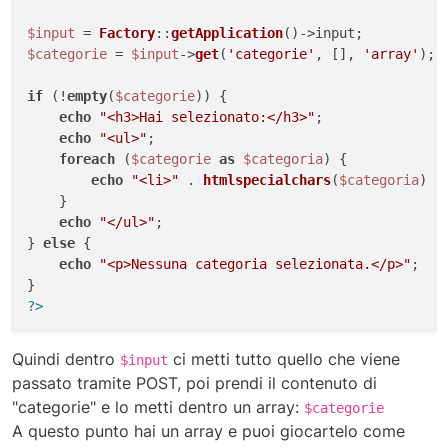
$input
 = 
Factory
::
getApplication
$categorie
 = 
$input
->
get
(
'categorie'
, [], 
'array'
);

if
 (!
empty
(
$categorie
)) {

echo
"<h3>Hai selezionato:</h3>"
;

echo
"<ul>"
;

foreach
 (
$categorie
as
$categoria
) {

echo
"<li>"
 . 
htmlspecialchars
(
$categoria
) .
    }

echo
"</ul>"
;

} 
else
 {

echo
"<p>Nessuna categoria selezionata.</p>"
;

?>
Quindi dentro
ci metti tutto quello che viene
$input
passato tramite POST, poi prendi il contenuto di
"categorie" e lo metti dentro un array:
$categorie
A questo punto hai un array e puoi giocartelo come