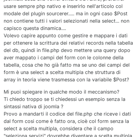
usare sempre php nativo e inserirlo nell'articolo col
modale del plugin sourcerer..... ma in ogni caso $Post
non contiene tutti i valori selezionati nella select... non
capisco questa dinamica....
Volevo capire appunto come gestire e mappare i dati
per ottenere la scrittura dei relativi records nella tabella
del db, quindi in file.php devo mettere una query dopo
aver mappato i campi del form con le colonne della
tabella, cosa che ho già fatto ma se uno dei campi del
form è una select a scelta multipla che struttura di
array in teoria viene trasmessa con la variabile $Post?
Mi puoi spiegare in qualche modo il meccanismo?
Ti chiedo troppo se ti chiedessi un esempio senza la
sintassi nativa di joomla ?
Provo a mandarti il codice del file.php che riceve i dati
dal form cosi come è fatto ora, cioè col form senza la
select a scelta multipla, considera che il campo
"seleziona servizi" dovrebbe diventare a scelta multipla