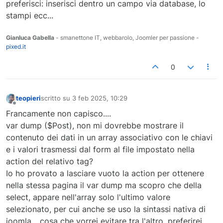
preferisci: inserisci dentro un campo via database, lo
stampi ecc...
Gianluca Gabella
- smanettone IT, webbarolo, Joomler per passione -
pixed.it
0
teopieri
scritto su
3 feb 2025, 10:29
ultima modifica di
Non in linea
Francamente non capisco....
var dump ($Post), non mi dovrebbe mostrare il
contenuto dei dati in un array associativo con le chiavi
e i valori trasmessi dal form al file impostato nella
action del relativo tag?
Io ho provato a lasciare vuoto la action per ottenere
nella stessa pagina il var dump ma scopro che della
select, appare nell'array solo l'ultimo valore
selezionato, per cui anche se uso la sintassi nativa di
joomla... cosa che vorrei evitare tra l'altro, preferirei