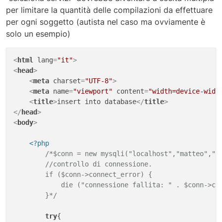
per limitare la quantità delle compilazioni da effettuare
per ogni soggetto (autista nel caso ma ovviamente è
solo un esempio)
<
html
lang
=
"it"
>
<
head
>
<
meta
charset
=
"UTF-8"
>
<
meta
name
=
"viewport"
content
=
"width=device-widt
<
title
>
insert into database
</
title
>
</
head
>
<
body
>
<?php
/*$conn = new mysqli("localhost","matteo","sp
        //controllo di connessione.

        if ($conn->connect_error) {

            die ("connessione fallita: " . $conn->con
        }*/
try
{
