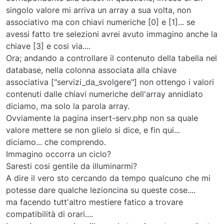
</
td
>
singolo valore mi arriva un array a sua volta, non
</
tr
>
associativo ma con chiavi numeriche [0] e [1]... se
<
tr
>
avessi fatto tre selezioni avrei avuto immagino anche la
<
td
>
<
label
for
=
"data_servizio"
>
Data Serv
chiave [3] e cosi via....
<
td
>
<
input
type
=
"date"
name
=
"data_serviz
</
tr
>
Ora; andando a controllare il contenuto della tabella nel
<
tr
>
database, nella colonna associata alla chiave
<
td
>
<
label
for
=
"tipologia"
>
Tipo servizio
associativa ["servizi_da_svolgere"] non ottengo i valori
<
td
>
<
select
name
=
"tipologia"
id
=
""
>
contenuti dalle chiavi numeriche dell'array annidiato
<!--placeholder-->
diciamo, ma solo la parola array.
<
option
value
=
""
>
Scegli la Tipogia
</
Ovviamente la pagina insert-serv.php non sa quale
<!--opzioni a disposizione-->
valore mettere se non glielo si dice, e fin qui...
<
option
value
=
"tpl"
>
TPL
</
option
>
<
option
value
=
"noleggio"
>
NOLEGGIO
</
o
diciamo... che comprendo.
<
option
value
=
"misto"
>
MISTO
</
option
>
Immagino occorra un ciclo?
<
option
value
=
"officina"
>
OFFICINA
</
o
Saresti cosi gentile da illuminarmi?
</
select
>
A dire il vero sto cercando da tempo qualcuno che mi
</
td
>
potesse dare qualche lezioncina su queste cose....
</
tr
>
ma facendo tutt'altro mestiere fatico a trovare
<
tr
>
compatibilità di orari....
<
td
>
<
label
for
=
"macchina"
>
Macchina
</
labe