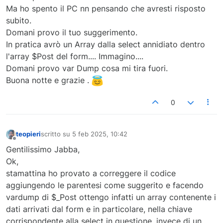
Ma ho spento il PC nn pensando che avresti risposto
                     $autista = $riga["username"];

subito.
                  //otteniamo le option della select
Domani provo il tuo suggerimento.
                  echo "
<
option
value
=
'$autista'
>
In pratica avrò un Array dalla select annidiato dentro
                     $autista

l'array $Post del form.... Immagino....
</
option
>
";

Domani provo var Dump cosa mi tira fuori.
                  }

Buona notte e grazie .
                  //chiusura select

                  echo"
</
select
>
";

               ?>

0
</
td
>
</
tr
>
<
tr
>
teopieri
scritto su
5 feb 2025, 10:42
ultima modifica di
Non in linea
<
td
>
<
label
for
=
"stato"
>
Stato di Servizio
Gentilissimo Jabba,
<
td
>
<
select
name
=
"stato"
id
=
""
required
>
Ok,
<
option
value
=
""
>
Imposta stato di ser
stamattina ho provato a correggere il codice
<
option
value
=
"operativo"
>
OPERATIVO
</
aggiungendo le parentesi come suggerito e facendo
<
option
value
=
"riposo"
>
RIPOSO
</
option
<
option
value
=
"ferie"
>
FERIE
</
option
>
vardump di $_Post ottengo infatti un array contenente i
<
option
value
=
"indisponibile"
>
INDISPO
dati arrivati dal form e in particolare, nella chiave
</
select
>
corrispondente alla select in questione, invece di un