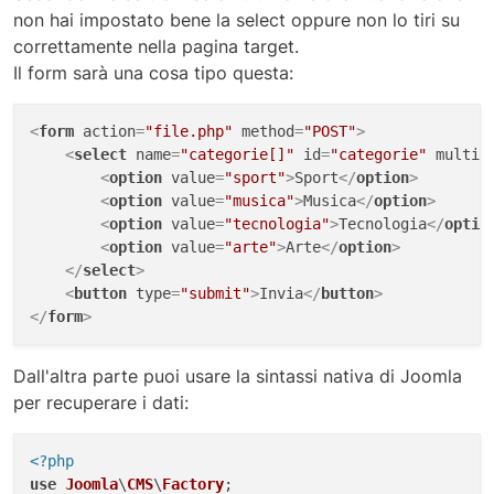
non hai impostato bene la select oppure non lo tiri su
correttamente nella pagina target.
Il form sarà una cosa tipo questa:
<
form
action
=
"file.php"
method
=
"POST"
>
<
select
name
=
"categorie[]"
id
=
"categorie"
multip
<
option
value
=
"sport"
>
Sport
</
option
>
<
option
value
=
"musica"
>
Musica
</
option
>
<
option
value
=
"tecnologia"
>
Tecnologia
</
optio
<
option
value
=
"arte"
>
Arte
</
option
>
</
select
>
<
button
type
=
"submit"
>
Invia
</
button
>
</
form
>
Dall'altra parte puoi usare la sintassi nativa di Joomla
per recuperare i dati:
<?php
use
Joomla
\
CMS
\
Factory
;
