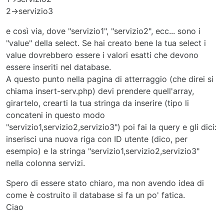
                  echo "
<
option
value
=
'$servizio_ins
2->servizio3
                  $servizio_inserito

</
option
>
";

e così via, dove "servizio1", "servizio2", ecc... sono i
                  }

"value" della select. Se hai creato bene la tua select i
                  echo"
</
select
>
";

value dovrebbero essere i valori esatti che devono
essere inseriti nel database.
                  $Conn->close();

A questo punto nella pagina di atterraggio (che direi si
                 ?>

chiama insert-serv.php) devi prendere quell'array,
</
td
>
</
tr
>
girartelo, crearti la tua stringa da inserire (tipo li
</
table
>
concateni in questo modo
<
input
class
=
"invio"
type
=
"submit"
name
=
"invia
"servizio1,servizio2,servizio3") poi fai la query e gli dici:
</
form
>
inserisci una nuova riga con ID utente (dico, per
esempio) e la stringa "servizio1,servizio2,servizio3"
</
div
>
nella colonna servizi.
</
body
>
Spero di essere stato chiaro, ma non avendo idea di
</
html
>
come è costruito il database si fa un po' fatica.
Ciao