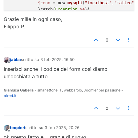
$conn
 = 
new
mysqli
(
"localhost"
,
"matteo"
,
            }
catch
(
Exception
$e
){

$error
 = 
$e
 -> 
getMessage
();

Grazie mille in ogni caso,
echo
$error
;

Filippo P.
echo
"<br><a href=\"http://localhost
            }
?>
0
<?php
//creazione variabili che ricevono i dati da
jabba
scritto su
3 feb 2025, 16:50
$autista
 = 
$_POST
[
"seleziona_autista"
];

ultima modifica di
Non in linea
$stato
 = 
$_POST
[
"stato"
];

Inserisci anche il codice del form così diamo
$data_servizio
 = 
$_POST
[
"data_servizio"
];

un'occhiata a tutto
$tipologia
 = 
$_POST
[
"tipologia"
];

$macchina
 = 
$_POST
[
"macchina"
];

Gianluca Gabella
- smanettone IT, webbarolo, Joomler per passione -
$servizi_da_svolgere
 = 
$_POST
[
"servizi_da_sv
pixed.it
//inizializzo e riempio la variabile con la 
0
$insert_sql
 = 
"INSERT INTO gbgar_servizi (

                    autista,

                    stato,

teopieri
scritto su
3 feb 2025, 20:26
ultima modifica di
                    data_servizio,

Non in linea
ok presto fatto e.... grazie di nuovo