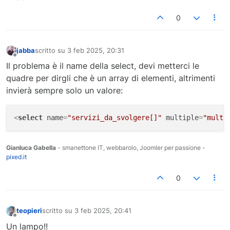
                  }

<
a
href
=
"http://localhost/test-gbgarage/gestione
                  catch(Exception $e){

0
</
body
>
                     //controllo connessione al db.

</
html
>
                     $error = $e ->getMessage();

                     echo $error;

jabba
scritto su
3 feb 2025, 20:31
                  }; 

ultima modifica di
Non in linea
Il problema è il name della select, devi metterci le
                  //impostazione della query al db co
                  $query_sql = "SELECT username FROM 
quadre per dirgli che è un array di elementi, altrimenti
                  //esecuzione della query e memorizz
invierà sempre solo un valore:
                  $lista_autisti = $Conn->query($quer
                  //controllo sull'esecuzione della q
<
select
name
=
"servizi_da_svolgere[]"
multiple
=
"multi
                  if ($lista_autisti == FALSE){

                     die("Errore nell'esecuzione dell
                  }

Gianluca Gabella
- smanettone IT, webbarolo, Joomler per passione -
                  //apertura della select

pixed.it
                  echo "
<
select
name
=
'seleziona_auti
0
                  //inserisco una option introduttiva
                  echo "
<
option
value
=
\
"\">
Seleziona
teopieri
scritto su
3 feb 2025, 20:41
ultima modifica di
                  //ciclo per prendere i record uno a
Non in linea
Un lampo!!
                  while ($riga = $lista_autisti -> fe