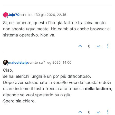
Jaja70
scritto su
30 giu 2026, 22:45
J
ultima modifica di
Non in linea
Si, certamente, questo l'ho già fatto e trascinamento
non sposta ugualmente. Ho cambiato anche browser e
sistema operativo. Non va.
0
maicolstaip
scritto su
1 lug 2026, 14:00
ultima modifica di
Non in linea
Ciao,
se hai elenchi lunghi è un po' più difficoltoso.
Dopo aver selezionato la voce/le voci da spostare devi
usare insieme il tasto freccia alta o bassa
della tastiera
,
dipende se vuoi spostarlo su o giù.
Spero sia chiaro.
0