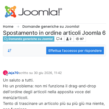
Salta al contenuto
Home
Domande generiche su Joomla!
Spostamento in ordine articoli Joomla 6
Domande generiche su Joomla!
4
2
97
Effettua l'accesso per rispondere
Jaja70
scritto su
30 giu 2026, 11:42
J
ultima modifica di
Non in linea
Un saluto a tutti.
Ho un problema: non mi funziona il drag-and-drop
dell'ordine degli articoli nella apposita voce del
menù/articoli.
Tento di trascinare un articolo più su più giù ma niente,