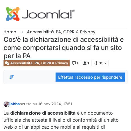
Salta al contenuto
Home
Accessibilità, PA, GDPR & Privacy
Cos'è la dichiarazione di accessibilità e
come comportarsi quando si fa un sito
per la PA
Accessibilità, PA, GDPR & Privacy
1
1
155
Effettua l'accesso per rispondere
jabba
scritto su
16 nov 2024, 17:51
ultima modifica di
Non in linea
La
dichiarazione di accessibilità
è un documento
ufficiale che attesta il livello di conformità di un sito
web o di un'applicazione mobile ai requisiti di