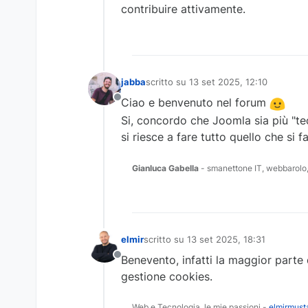
contribuire attivamente.
jabba
scritto su
13 set 2025, 12:10
ultima modifica di
Ciao e benvenuto nel forum
Non in linea
Si, concordo che Joomla sia più "tec
si riesce a fare tutto quello che s
Gianluca Gabella
- smanettone IT, webbarolo,
elmir
scritto su
13 set 2025, 18:31
ultima modifica di
Benevento, infatti la maggior parte 
Non in linea
gestione cookies.
Web e Tecnologia. le mie passioni -
elmirmusta