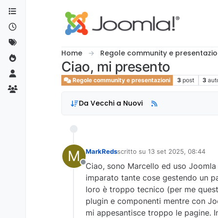
Salta al contenuto
Home
Regole community e presentazio
Ciao, mi presento
Regole community e presentazioni
3
post
3
aut
Da Vecchi a Nuovi
M
MarkReds
scritto su
13 set 2025, 08:44
ultima modifica di
Ciao, sono Marcello ed uso Joomla 
Non in linea
imparato tante cose gestendo un paio
loro è troppo tecnico (per me questo
plugin e componenti mentre con J
mi appesantisce troppo le pagine. 