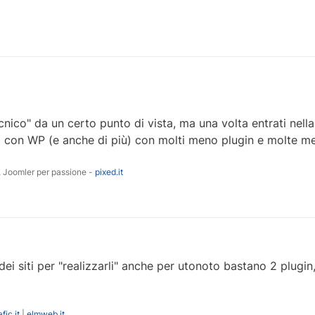
nico" da un certo punto di vista, ma una volta entrati nella 
i fa con WP (e anche di più) con molti meno plugin e molte 
 Joomler per passione -
pixed.it
dei siti per "realizzarli" anche per utonoto bastano 2 plugin
fic.it
|
elmweb.it