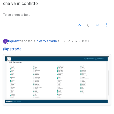
che va in conflitto
To be or not to be...
0
Pquant
risposto a
pietro strada
su
3 lug 2025, 15:50
P
ultima modifica di
Non in linea
@pstrada