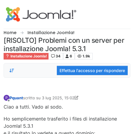
Salta al contenuto
Home
Installazione Joomla!
[RISOLTO] Problemi con un server per
installazione Joomla! 5.3.1
Installazione Joomla!
34
6
1.9k
Effettua l'accesso per rispondere
Pquant
scritto su
3 lug 2025, 15:02
P
ultima modifica di Pquant
7 mar 2025, 21:45
Non in linea
Ciao a tutti. Vado al sodo.
Ho semplicemente trasferito i files di installazione
Joomla! 5.3.1
e il risultato lo vedete a questo dominio: