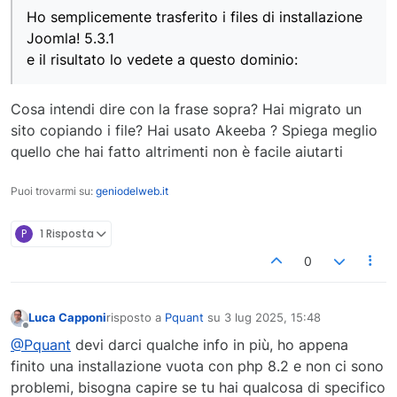
Ho semplicemente trasferito i files di installazione
Joomla! 5.3.1
e il risultato lo vedete a questo dominio:
Cosa intendi dire con la frase sopra? Hai migrato un
sito copiando i file? Hai usato Akeeba ? Spiega meglio
quello che hai fatto altrimenti non è facile aiutarti
Puoi trovarmi su:
geniodelweb.it
P
1 Risposta
0
Luca Capponi
risposto a
Pquant
su
3 lug 2025, 15:48
ultima modifica di
Non in linea
@Pquant
devi darci qualche info in più, ho appena
finito una installazione vuota con php 8.2 e non ci sono
problemi, bisogna capire se tu hai qualcosa di specifico