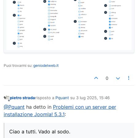
Puoi trovarmi su:
geniodelweb.it
0
pietro strada
risposto a
Pquant
su
3 lug 2025, 15:46
ultima modifica di
Non in linea
@Pquant
ha detto in
Problemi con un server per
installazione Joomla! 5.3.1
:
Ciao a tutti. Vado al sodo.