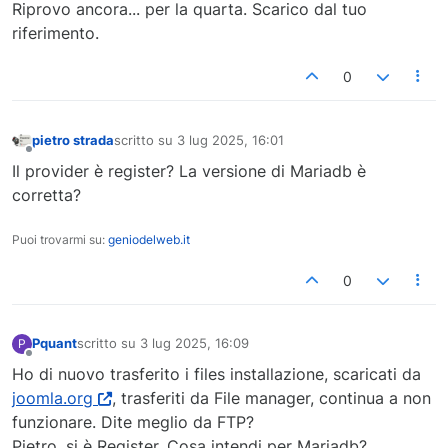
Riprovo ancora... per la quarta. Scarico dal tuo
riferimento.
0
pietro strada
scritto su
3 lug 2025, 16:01
ultima modifica di
Non in linea
Il provider è register? La versione di Mariadb è
corretta?
Puoi trovarmi su:
geniodelweb.it
0
Pquant
scritto su
3 lug 2025, 16:09
P
ultima modifica di
Non in linea
Ho di nuovo trasferito i files installazione, scaricati da
joomla.org
, trasferiti da File manager, continua a non
funzionare. Dite meglio da FTP?
Pietro, si è Register. Cosa intendi per Mariadb?