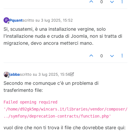
0
Pquant
scritto su
3 lug 2025, 15:52
P
ultima modifica di
Non in linea
Si, scusatemi, è una installazione vergine, solo
l'installazione nuda e cruda di Joomla, non si tratta di
migrazione, devo ancora metterci mano.
0
jabba
scritto su
3 lug 2025, 15:56
ultima modifica di jabba
7 mar 2025, 17:56
Non in linea
Secondo me comunque c'è un problema di
trasferimento file:
Failed opening required
'/home/d92gk5mp/wincars.it/libraries/vendor/composer/
../symfony/deprecation-contracts/function.php'
vuol dire che non ti trova il file che dovrebbe stare qui: