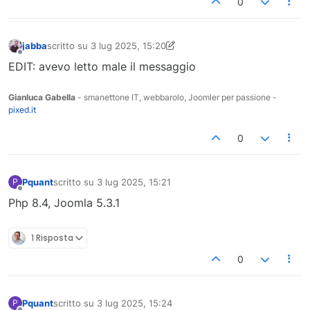
0
jabba
scritto su
3 lug 2025, 15:20
ultima modifica di jabba
7 mar 2025, 17:50
Non in linea
EDIT: avevo letto male il messaggio
Gianluca Gabella
- smanettone IT, webbarolo, Joomler per passione -
pixed.it
0
Pquant
scritto su
3 lug 2025, 15:21
P
ultima modifica di
Non in linea
Php 8.4, Joomla 5.3.1
1 Risposta
0
Pquant
scritto su
3 lug 2025, 15:24
P
ultima modifica di