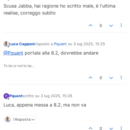
Non in linea
Scusa Jabba, hai ragione ho scritto male, è l'ultima
realise, correggo subito
0
Luca Capponi
risposto a
Pquant
su
3 lug 2025, 15:25
ultima modifica di
Non in linea
@Pquant
portala alla 8.2, dovrebbe andare
To be or not to be...
0
Pquant
scritto su
3 lug 2025, 15:26
P
ultima modifica di
Non in linea
Luca, appena messa a 8.2, ma non va
1 Risposta
0