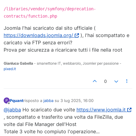
/libraries/vendor/symfony/deprecation-
contracts/function.php
Joomla l'hai scaricato dal sito ufficiale (
https://downloads.joomla.org/
), l'hai scompattato e
caricato via FTP senza errori?
Prova per sicurezza a ricaricare tutti i file nella root
Gianluca Gabella
- smanettone IT, webbarolo, Joomler per passione -
pixed.it
0
Pquant
risposto a
jabba
su
3 lug 2025, 16:00
P
ultima modifica di
Non in linea
@jabba
Ho scaricato due volte
https://www.joomla.it
, scompattato e trasferito una volta da FileZilla, due
volte dal File Manager dell'Host
Totale 3 volte ho compiuto l'operazione...