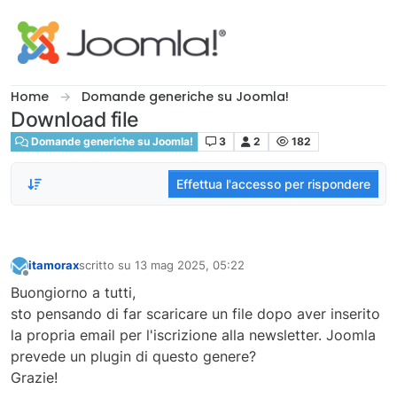
Salta al contenuto
Home
Domande generiche su Joomla!
Download file
Domande generiche su Joomla!
3
2
182
Effettua l'accesso per rispondere
itamorax
scritto su
13 mag 2025, 05:22
ultima modifica di
Non in linea
Buongiorno a tutti,
sto pensando di far scaricare un file dopo aver inserito
la propria email per l'iscrizione alla newsletter. Joomla
prevede un plugin di questo genere?
Grazie!