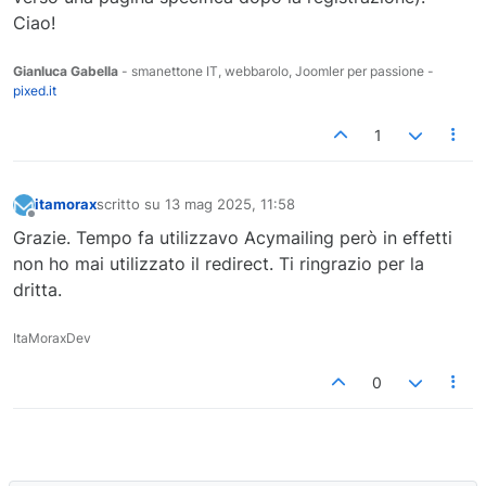
Ciao!
Gianluca Gabella
- smanettone IT, webbarolo, Joomler per passione -
pixed.it
1
itamorax
scritto su
13 mag 2025, 11:58
ultima modifica di
Non in linea
Grazie. Tempo fa utilizzavo Acymailing però in effetti
non ho mai utilizzato il redirect. Ti ringrazio per la
dritta.
ItaMoraxDev
0