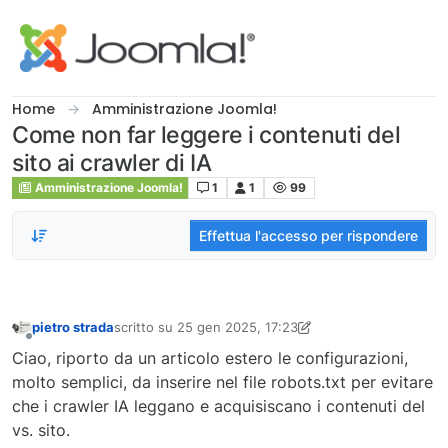
Salta al contenuto
Home
Amministrazione Joomla!
Come non far leggere i contenuti del
sito ai crawler di IA
Amministrazione Joomla!
1
1
99
Effettua l'accesso per rispondere
pietro strada
scritto su
25 gen 2025, 17:23
ultima modifica di pstrada
Non in linea
Ciao, riporto da un articolo estero le configurazioni,
molto semplici, da inserire nel file robots.txt per evitare
che i crawler IA leggano e acquisiscano i contenuti del
vs. sito.