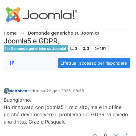
Salta al contenuto
Home
Domande generiche su Joomla!
Joomla5 e GDPR,
Domande generiche su Joomla!
3
3
191
Effettua l'accesso per rispondere
dettoben
scritto su
22 gen 2025, 08:58
D
ultima modifica di
Non in linea
Buongiorno.
Ho rinnovato con joomla5 il mio sito, ma è in ofline
perché devo risolvere il problema del GDPR, vi chiedo
una dritta. Grazie Pasquale
0