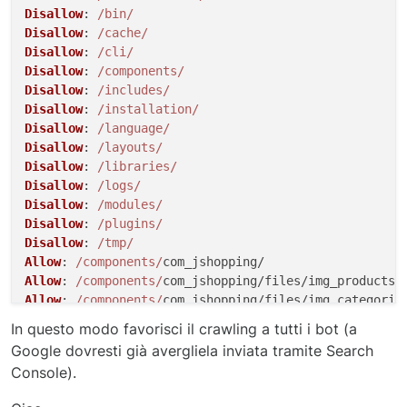
Disallow
: 
/bin/
Disallow
: 
/cache/
Disallow
: 
/cli/
Disallow
: 
/components/
Disallow
: 
/includes/
Disallow
: 
/installation/
Disallow
: 
/language/
Disallow
: 
/layouts/
Disallow
: 
/libraries/
Disallow
: 
/logs/
Disallow
: 
/modules/
Disallow
: 
/plugins/
Disallow
: 
/tmp/
Allow
: 
/components/
Allow
: 
/components/
Allow
: 
/components/
com_jshopping/files/img_categories
In questo modo favorisci il crawling a tutti i bot (a
Sitemap
: 
https
:
//www.urldelsito.ext/sitemap.xml
Google dovresti già avergliela inviata tramite Search
Console).