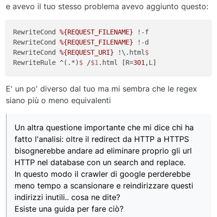
e avevo il tuo stesso problema avevo aggiunto questo:
RewriteCond 
%{REQUEST_FILENAME}
 !-f

RewriteCond 
%{REQUEST_FILENAME}
 !-d

RewriteCond 
%{REQUEST_URI}
 !\.html
RewriteRule ^(.*)
$ 
/
$1
.html [R=
301
E' un po' diverso dal tuo ma mi sembra che le regex
siano più o meno equivalenti
Un altra questione importante che mi dice chi ha
fatto l'analisi: oltre il redirect da HTTP a HTTPS
bisognerebbe andare ad eliminare proprio gli url
HTTP nel database con un search and replace.
In questo modo il crawler di google perderebbe
meno tempo a scansionare e reindirizzare questi
indirizzi inutili.. cosa ne dite?
Esiste una guida per fare ciò?