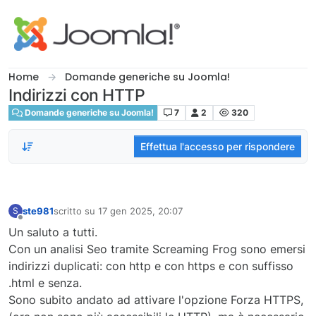
Salta al contenuto
Home
Domande generiche su Joomla!
Indirizzi con HTTP
Domande generiche su Joomla!
7
2
320
Effettua l'accesso per rispondere
ste981
scritto su
17 gen 2025, 20:07
S
ultima modifica di
Non in linea
Un saluto a tutti.
Con un analisi Seo tramite Screaming Frog sono emersi
indirizzi duplicati: con http e con https e con suffisso
.html e senza.
Sono subito andato ad attivare l'opzione Forza HTTPS,