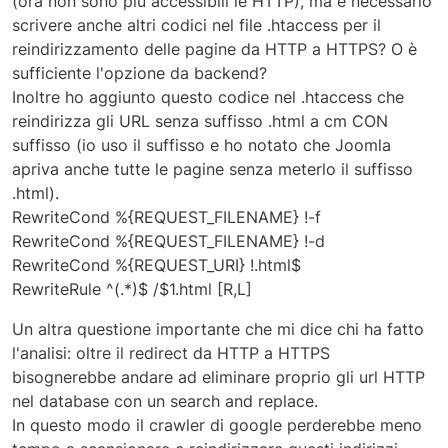
(ora non sono più accessibili le HTTP), ma è necessario
scrivere anche altri codici nel file .htaccess per il
reindirizzamento delle pagine da HTTP a HTTPS? O è
sufficiente l'opzione da backend?
Inoltre ho aggiunto questo codice nel .htaccess che
reindirizza gli URL senza suffisso .html a cm CON
suffisso (io uso il suffisso e ho notato che Joomla
apriva anche tutte le pagine senza meterlo il suffisso
.html).
RewriteCond %{REQUEST_FILENAME} !-f
RewriteCond %{REQUEST_FILENAME} !-d
RewriteCond %{REQUEST_URI} !.html$
RewriteRule ^(.*)$ /$1.html [R,L]
Un altra questione importante che mi dice chi ha fatto
l'analisi: oltre il redirect da HTTP a HTTPS
bisognerebbe andare ad eliminare proprio gli url HTTP
nel database con un search and replace.
In questo modo il crawler di google perderebbe meno