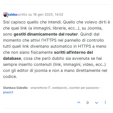
jabba
scritto su
18 gen 2025, 14:02
ultima modifica di
Non in linea
Sisi capisco quello che intendi. Quello che volevo dirti è
che quei link (a immagini, librerie, ecc...), su Joomla,
sono
gestiti dinamicamente dal router
. Quindi dal
momento che attivi l'HTTPS nel pannello di controllo
tutti queli link diventano automatico in HTTPS a meno
che non siano fisicamente
scritti all'interno del
database
, cosa che però dubito sia avvenuta se hai
sempre inserito contenuti (link, immagini, video, ecc..)
con gli editor di joomla e non a mano direttamente nel
codice.
Gianluca Gabella
- smanettone IT, webbarolo, Joomler per passione -
pixed.it
0