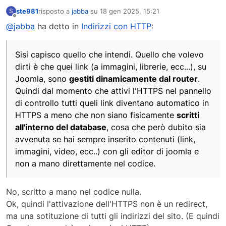
ste981
risposto a
jabba
su
18 gen 2025, 15:21
S
ultima modifica di
Non in linea
@jabba
ha detto in
Indirizzi con HTTP
:
Sisi capisco quello che intendi. Quello che volevo
dirti è che quei link (a immagini, librerie, ecc...), su
Joomla, sono
gestiti dinamicamente dal router
.
Quindi dal momento che attivi l'HTTPS nel pannello
di controllo tutti queli link diventano automatico in
HTTPS a meno che non siano fisicamente
scritti
all'interno del database
, cosa che però dubito sia
avvenuta se hai sempre inserito contenuti (link,
immagini, video, ecc..) con gli editor di joomla e
non a mano direttamente nel codice.
No, scritto a mano nel codice nulla.
Ok, quindi l'attivazione dell'HTTPS non è un redirect,
ma una sotituzione di tutti gli indirizzi del sito. (E quindi