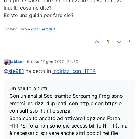
tempo a scansionare e reindirizzare questi indirizzi
inutili.. cosa ne dite?
Esiste una guida per fare ciò?
Stefano -
www.crear-arredi.it
0
jabba
scritto su
17 gen 2025, 22:20
ultima modifica di
Non in linea
@ste981
ha detto in
Indirizzi con HTTP
:
Un saluto a tutti.
Con un analisi Seo tramite Screaming Frog sono
emersi indirizzi duplicati: con http e con https e
con suffisso .html e senza.
Sono subito andato ad attivare l'opzione Forza
HTTPS, (ora non sono più accessibili le HTTP), ma
è necessario scrivere anche altri codici nel file