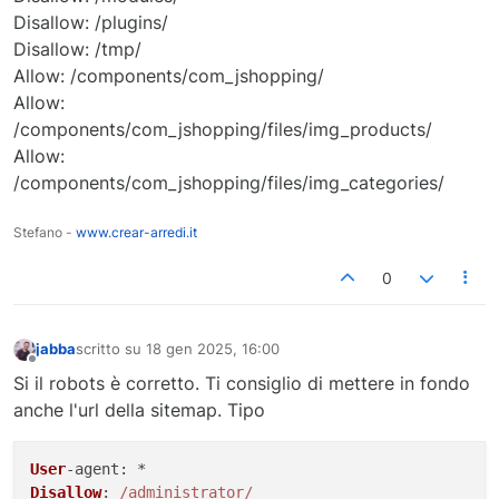
Disallow: /plugins/
Disallow: /tmp/
Allow: /components/com_jshopping/
Allow:
/components/com_jshopping/files/img_products/
Allow:
/components/com_jshopping/files/img_categories/
Stefano -
www.crear-arredi.it
0
jabba
scritto su
18 gen 2025, 16:00
ultima modifica di
Non in linea
Si il robots è corretto. Ti consiglio di mettere in fondo
anche l'url della sitemap. Tipo
User
-
agent
Disallow
: 
/administrator/