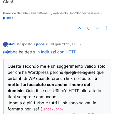
Ciao!
Gianluca Gabella
- smanettone IT, webbarolo, Joomler per passione -
pixed.it
0
ste981
risposto a
jabba
su
18 gen 2025, 08:52
S
ultima modifica di
Non in linea
@jabba
ha detto in
Indirizzi con HTTP
:
Questa secondo me è un suggerimento valido solo
per chi ha Wordpress perchè
quegli sciagurat
quei
birbanti di WP quando crei un link nell'editor
ti
mette l'url assoluto con anche il nome del
dominio
. Quindi se nell'URL c'è HTTP allora te lo
tieni sempre e comunque.
Joomla è più furbo e tutti i link sono salvati in
formato non-sef (
index.php?