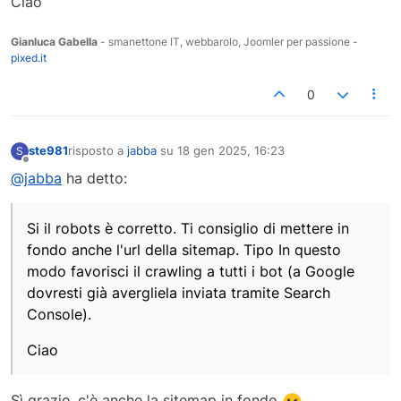
Ciao
Gianluca Gabella
- smanettone IT, webbarolo, Joomler per passione -
pixed.it
0
ste981
risposto a
jabba
su
18 gen 2025, 16:23
S
ultima modifica di
Non in linea
@jabba
ha detto:
Si il robots è corretto. Ti consiglio di mettere in
fondo anche l'url della sitemap. Tipo In questo
modo favorisci il crawling a tutti i bot (a Google
dovresti già avergliela inviata tramite Search
Console).
Ciao
Sì grazie, c'è anche la sitemap in fondo