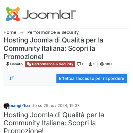
Salta al contenuto
Home
Performance & Security
Hosting Joomla di Qualità per la
Community Italiana: Scopri la
Promozione!
Fissato
Performance & Security
1
1
180
Effettua l'accesso per rispondere
mangi-1
scritto su
29 nov 2024, 19:37
ultima modifica di
Non in linea
Hosting Joomla di Qualità per la
Community Italiana: Scopri la
Promozione!