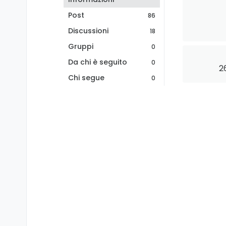
Post
86
Discussioni
18
Gruppi
0
Da chi è seguito
0
2
Chi segue
0