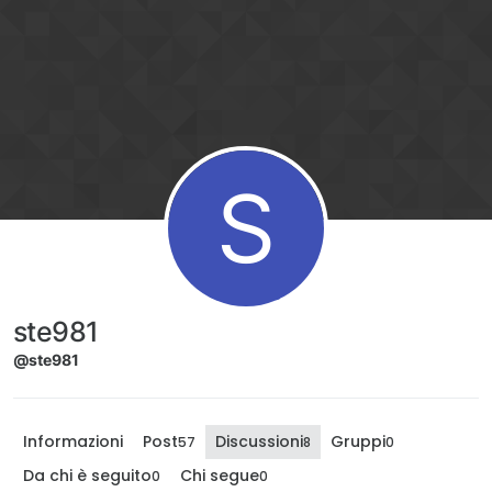
Salta al contenuto
S
ste981
@ste981
Informazioni
Post
Discussioni
Gruppi
57
8
0
Da chi è seguito
Chi segue
0
0