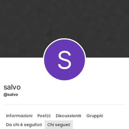
Salta al contenuto
S
salvo
@salvo
Informazioni
Post
Discussioni
Gruppi
22
9
0
Da chi è seguito
Chi segue
0
0