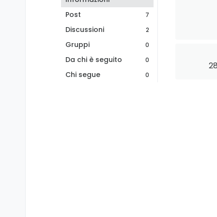
Post
7
Discussioni
2
Gruppi
0
Da chi è seguito
0
28
Chi segue
0