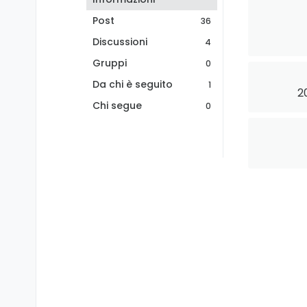
Post
36
Discussioni
4
Gruppi
0
Da chi è seguito
1
2
Chi segue
0