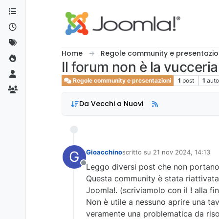
Salta al contenuto
Home
Regole community e presentazio
Il forum non è la vucceria
Regole community e presentazioni
1
post
1
auto
Da Vecchi a Nuovi
G
Gioacchino
scritto su
21 nov 2024, 14:13
ultima modifica di
Leggo diversi post che non portano 
Non in linea
Questa community è stata riattivata 
Joomla!. (scriviamolo con il ! alla fin
Non è utile a nessuno aprire una ta
veramente una problematica da riso