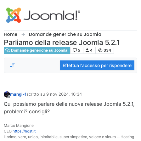
Salta al contenuto
Home
Domande generiche su Joomla!
Parliamo della release Joomla 5.2.1
Domande generiche su Joomla!
5
4
334
Effettua l'accesso per rispondere
mangi-1
scritto su
9 nov 2024, 10:34
ultima modifica di
Non in linea
Qui possiamo parlare delle nuova release Joomla 5.2.1,
problemi? consigli?
Marco Mangione
CEO
https://host.it
Il primo, vero, unico, inimitabile, super simpatico, veloce e sicuro ... Hosting