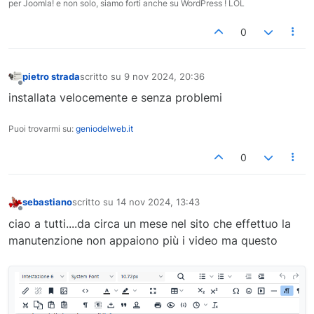
per Joomla! e non solo, siamo forti anche su WordPress ! LOL
0
pietro strada
scritto su
9 nov 2024, 20:36
ultima modifica di
Non in linea
installata velocemente e senza problemi
Puoi trovarmi su:
geniodelweb.it
0
sebastiano
scritto su
14 nov 2024, 13:43
ultima modifica di
Non in linea
ciao a tutti....da circa un mese nel sito che effettuo la
manutenzione non appaiono più i video ma questo