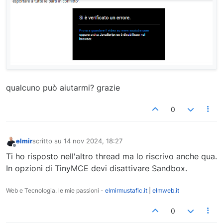
qualcuno può aiutarmi? grazie
0
elmir
scritto su
14 nov 2024, 18:27
ultima modifica di
Non in linea
Ti ho risposto nell'altro thread ma lo riscrivo anche qua.
In opzioni di TinyMCE devi disattivare Sandbox.
Web e Tecnologia. le mie passioni -
elmirmustafic.it
|
elmweb.it
0