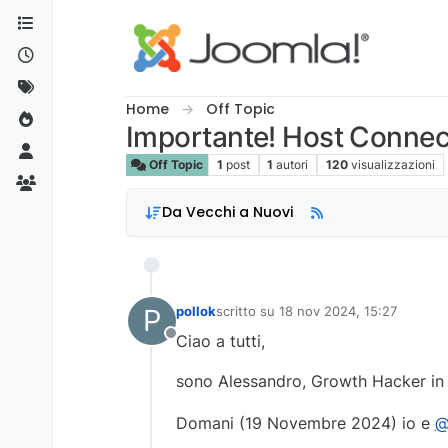
Salta al contenuto
Home
Off Topic
Importante! Host Conne
Off Topic
1
post
1
autori
120
visualizzazioni
Da Vecchi a Nuovi
P
pollok
scritto su
18 nov 2024, 15:27
ultima modifica di
Ciao a tutti,
Non in linea
sono Alessandro, Growth Hacker in 
Domani (19 Novembre 2024) io e
@