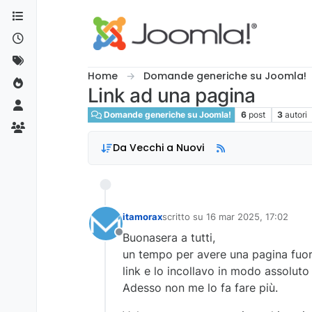
Salta al contenuto
Home
Domande generiche su Joomla!
Link ad una pagina
Domande generiche su Joomla!
6
post
3
autori
Da Vecchi a Nuovi
itamorax
scritto su
16 mar 2025, 17:02
ultima modifica di
Buonasera a tutti,
Non in linea
un tempo per avere una pagina fuor
link e lo incollavo in modo assoluto 
Adesso non me lo fa fare più.