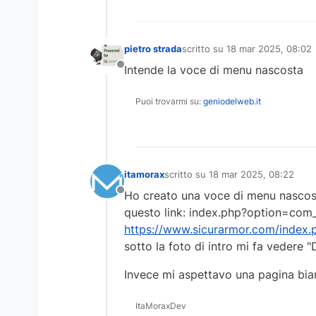
pietro strada
scritto su
18 mar 2025, 08:02
ultima modifica di
Intende la voce di menu nascosta
Non in linea
Puoi trovarmi su:
geniodelweb.it
itamorax
scritto su
18 mar 2025, 08:22
ultima modifica di
Ho creato una voce di menu nascosta
Non in linea
questo link: index.php?option=com_
https://www.sicurarmor.com/index.
sotto la foto di intro mi fa vedere 
Invece mi aspettavo una pagina bian
ItaMoraxDev