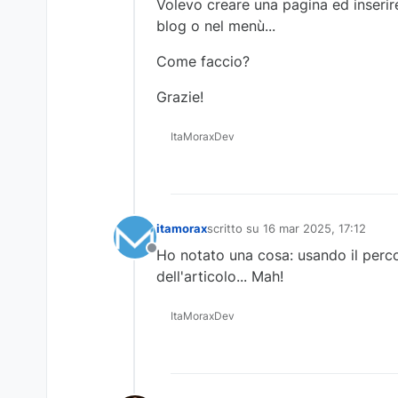
Volevo creare una pagina ed inserire 
blog o nel menù...
Come faccio?
Grazie!
ItaMoraxDev
itamorax
scritto su
16 mar 2025, 17:12
ultima modifica di
Ho notato una cosa: usando il perco
Non in linea
dell'articolo... Mah!
ItaMoraxDev