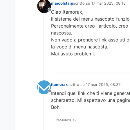
maicolstaip
scritto su
17 mar 2025, 08:18
ultima modifica di
Ciao itamorax,
Non in linea
il sistema del menu nascosto funzi
Personalmente creo l'articolo, creo
nascosta.
Non vado a prendere link assoluti o 
la voce di menu nascosta.
Mai avuto problemi.
itamorax
scritto su
17 mar 2025, 08:37
ultima modifica di
Intendi quel link che ti viene gene
Non in linea
scherzetto. Mi aspettavo una pagina 
Boh
ItaMoraxDev