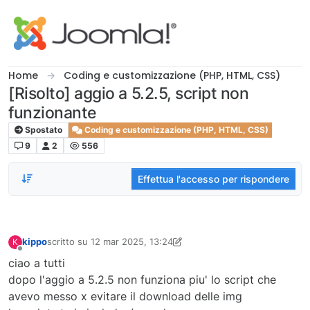
Salta al contenuto
Home
Coding e customizzazione (PHP, HTML, CSS)
[Risolto] aggio a 5.2.5, script non
funzionante
Spostato
Coding e customizzazione (PHP, HTML, CSS)
9
2
556
Effettua l'accesso per rispondere
kippo
scritto su
12 mar 2025, 13:24
K
ultima modifica di kippo
Non in linea
ciao a tutti
dopo l'aggio a 5.2.5 non funziona piu' lo script che
avevo messo x evitare il download delle img