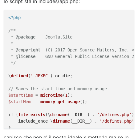
lo script sta in includes/app.php:
<?php
/**

 * 
@package
    Joomla.Site

 *

 * 
@copyright
  (C) 2017 Open Source Matters, Inc. <ht
 * 
@license
    GNU General Public License version 2 o
 */
\
defined
(
'_JEXEC'
) 
or
die
;

// Saves the start time and memory usage.
$startTime
 = 
microtime
(
1
$startMem
  = 
memory_get_usage
();

if
 (
file_exists
(\
dirname
(
__DIR__
) . 
'/defines.php'
)) 
include_once
 \
dirname
(
__DIR__
) . 
'/defines.php'
;

}

capisco che non e' il posto ideale x metterlo ma se lo