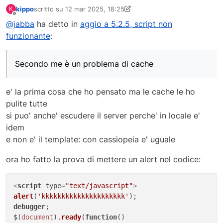
 */
kippo
scritto su
12 mar 2025, 18:25
K
ultima modifica di kippo
3 dic 2025, 19:37
Non in linea
if
(!
defined
(
'COM_EVENTGALLERY_FLICKR_MAX_IMAGE_SIZE'
@jabba
ha detto in
aggio a 5.2.5, script non
define
(
'COM_EVENTGALLERY_FLICKR_MAX_IMAGE_SI
funzionante
:
}

// defines the path to the xml cache folder
Secondo me è un problema di cache
if
 (!
defined
(
'COM_EVENTGALLERY_GENERAL_CACHE_PATH'
)) 
define
(
'COM_EVENTGALLERY_GENERAL_CACHE_PATH'
e' la prima cosa che ho pensato ma le cache le ho
}

pulite tutte
// maximum available image size This is used mostly 
si puo' anche' escudere il server perche' in locale e'
if
 (!
defined
(
'COM_EVENTGALLERY_IMAGE_ORIGINAL_MAX_WI
idem
define
(
'COM_EVENTGALLERY_IMAGE_ORIGINAL_MAX_
e non e' il template: con cassiopeia e' uguale
}

ora ho fatto la prova di mettere un alert nel codice:
// defines the thumbnail sizes which are used for Am
// regenerate thumbnails.
<
script
type
=
"text/javascript"
>
if
 (!
defined
(
'COM_EVENTGALLERY_IMAGE_THUMBNAIL_SIZES
alert
(
'kkkkkkkkkkkkkkkkkkkkk'
define
(
'COM_EVENTGALLERY_IMAGE_THUMBNAIL_SIZES'
,
debugger
;

}

$(
document
).
ready
(
function
(
)
