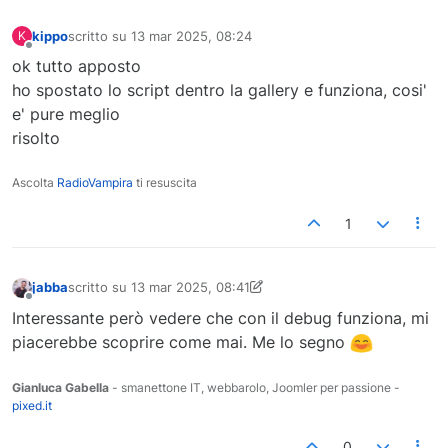
kippo
scritto su
13 mar 2025, 08:24
K
<FilesMatch "(?i)\.(mp4)$">

ultima modifica di
Non in linea
    Order Allow,Deny

ok tutto apposto
    Allow from all

ho spostato lo script dentro la gallery e funziona, cosi'
</FilesMatch>

e' pure meglio
CONFIG
);

risolto
}

Ascolta
RadioVampira
ti resuscita
// the content of the web.config file
if
 (!
defined
(
'COM_EVENTGALLERY_IMAGE_PROTECTION_WEB_
1
define
(
'COM_EVENTGALLERY_IMAGE_PROTECTION_WEB_CO
<?xml version="1.0" encoding="UTF-8"?>

<configuration>

jabba
scritto su
13 mar 2025, 08:41
    <system.webServer>

ultima modifica di jabba
Non in linea
        <rewrite>

Interessante però vedere che con il debug funziona, mi
            <rules>

piacerebbe scoprire come mai. Me lo segno
                <rule name="Block Image Files" stopPr
                    <match url=".*\.(jpg|gif|png|jpeg
Gianluca Gabella
- smanettone IT, webbarolo, Joomler per passione -
                    <action type="CustomResponse" st
pixed.it
                </rule>

                <rule name="Allow Video Files" stopPr
0