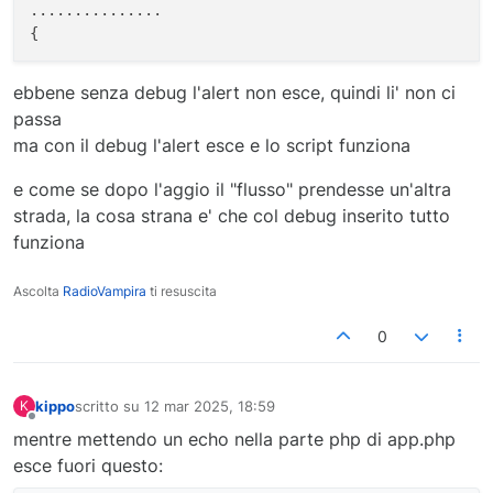
...............

/**

 * Defines how long to cache Google results for image
 * get urls which are not new, we need to keep this v
ebbene senza debug l'alert non esce, quindi li' non ci
 * to the Google Servers.

passa
 */
ma con il debug l'alert esce e lo script funziona
if
 (!
defined
(
'COM_EVENTGALLERY_GOOGLE_PHOTOS_IMAGE_C
define
(
'COM_EVENTGALLERY_GOOGLE_PHOTOS_IMAGE_CAC
e come se dopo l'aggio il "flusso" prendesse un'altra
}

strada, la cosa strana e' che col debug inserito tutto
funziona
if
 (!
defined
(
'COM_EVENTGALLERY_GOOGLE_PHOTOS_SHARED_
define
(
'COM_EVENTGALLERY_GOOGLE_PHOTOS_SHARED_PA
}

Ascolta
RadioVampira
ti resuscita
/**

0
 * Defines how long we cache a list of albums. This v
 */
if
 (!
defined
(
'COM_EVENTGALLERY_GOOGLE_PHOTOS_ALBUMS_
kippo
scritto su
12 mar 2025, 18:59
K
ultima modifica di
Non in linea
define
(
'COM_EVENTGALLERY_GOOGLE_PHOTOS_ALBUMS_CA
mentre mettendo un echo nella parte php di app.php
}

esce fuori questo: