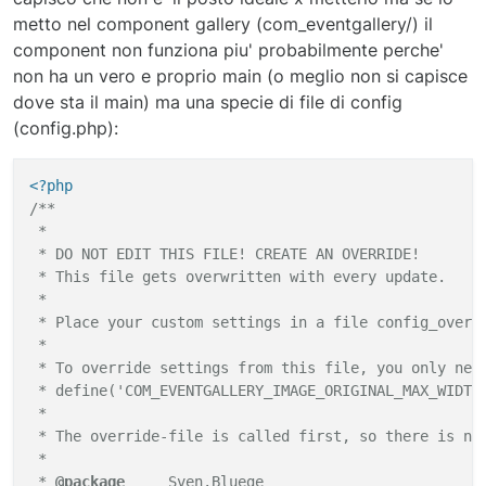
require_once
__DIR__
 . 
'/defines.php'
;

metto nel component gallery (com_eventgallery/) il
component non funziona piu' probabilmente perche'
// Check for presence of vendor dependencies not inc
non ha un vero e proprio main (o meglio non si capisce
if
 (!
file_exists
(JPATH_LIBRARIES . 
'/vendor/autoload
dove sta il main) ma una specie di file di config
echo
file_get_contents
(JPATH_ROOT . 
'/templates/
(config.php):
exit
;

}

<?php
/**

require_once
 JPATH_BASE . 
'/includes/framework.php'
;

 *

 * DO NOT EDIT THIS FILE! CREATE AN OVERRIDE!

// Set profiler start time and memory usage and mark
 * This file gets overwritten with every update.

JDEBUG && \Joomla\CMS\Profiler\
Profiler
::
getInstance
 *

 * Place your custom settings in a file config_overri
// Boot the DI container
 *

$container
 = \Joomla\CMS\
Factory
::
getContainer
();

 * To override settings from this file, you only need
 * define('COM_EVENTGALLERY_IMAGE_ORIGINAL_MAX_WIDTH'
/*

 *

 * Alias the session service keys to the web session 
 * The override-file is called first, so there is no 
 *

 *

 * In addition to aliasing "common" service keys, we 
 * 
@package
     Sven.Bluege
