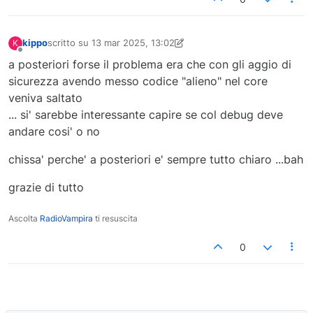
                    <match url=".*\.(mp4)$" ignoreCas
                    <action type="None" />

                </rule>

kippo
scritto su
13 mar 2025, 13:02
K
ultima modifica di kippo
            </rules>

Non in linea
a posteriori forse il problema era che con gli aggio di
        </rewrite>

sicurezza avendo messo codice "alieno" nel core
    </system.webServer>

</configuration>

veniva saltato
CONFIG
);

... si' sarebbe interessante capire se col debug deve
}

andare cosi' o no
// the content of the index.html file
chissa' perche' a posteriori e' sempre tutto chiaro ...bah
if
 (!
defined
(
'COM_EVENTGALLERY_IMAGE_PROTECTION_INDE
define
(
'COM_EVENTGALLERY_IMAGE_PROTECTION_INDEX_
grazie di tutto
}

Ascolta
RadioVampira
ti resuscita
// set the name of the image which is used for a red
if
 (!
defined
(
'COM_EVENTGALLERY_IMAGE_NO_ACCESS'
)) {

0
define
(
'COM_EVENTGALLERY_IMAGE_NO_ACCESS'
, 
'medi
}

if
 (!
defined
(
'COM_EVENTGALLERY_VIDEO_PLACEHOLDER_IMA