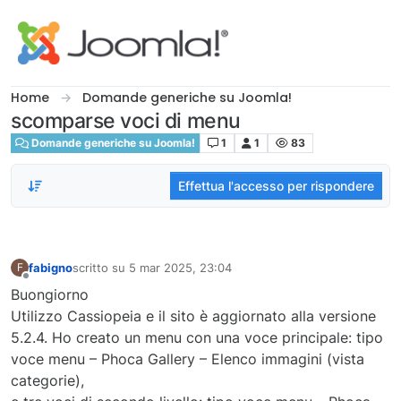
Salta al contenuto
Home
Domande generiche su Joomla!
scomparse voci di menu
Domande generiche su Joomla!
1
1
83
Effettua l'accesso per rispondere
fabigno
scritto su
5 mar 2025, 23:04
F
ultima modifica di
Non in linea
Buongiorno
Utilizzo Cassiopeia e il sito è aggiornato alla versione
5.2.4. Ho creato un menu con una voce principale: tipo
voce menu – Phoca Gallery – Elenco immagini (vista
categorie),