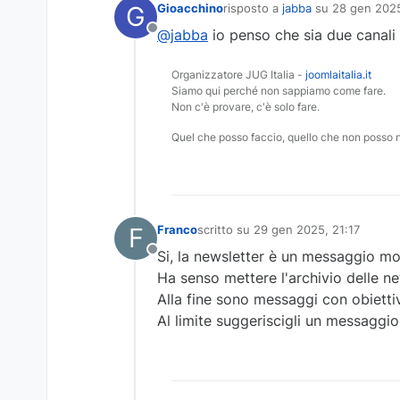
G
Gioacchino
risposto a
jabba
su
28 gen 2025
ultima modifica di
@jabba
io penso che sia due canali 
Non in linea
Organizzatore JUG Italia -
joomlaitalia.it
Siamo qui perché non sappiamo come fare.
Non c'è provare, c'è solo fare.
Quel che posso faccio, quello che non posso 
F
Franco
scritto su
29 gen 2025, 21:17
ultima modifica di
Si, la newsletter è un messaggio mol
Non in linea
Ha senso mettere l'archivio delle ne
Alla fine sono messaggi con obiettiv
Al limite suggeriscigli un messaggio c