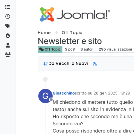
Salta al contenuto
Home
Off Topic
Newsletter e sito
Off Topic
5
post
3
autori
295
visualizzazioni
Da Vecchi a Nuovi
G
Gioacchino
scritto su
28 gen 2025, 19:29
ultima modifica di
Mi chiedono di mettere tutto quello
Non in linea
testo) anche sul sito in evidenza i
Ho risposto che secondo me è una 
Secondo voi?
Cosa posso rispondere oltre a dire 