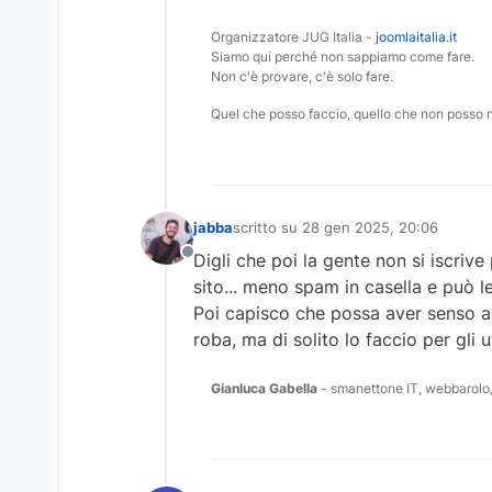
Organizzatore JUG Italia -
joomlaitalia.it
Siamo qui perché non sappiamo come fare.
Non c'è provare, c'è solo fare.
Quel che posso faccio, quello che non posso 
jabba
scritto su
28 gen 2025, 20:06
ultima modifica di
Digli che poi la gente non si iscri
Non in linea
sito... meno spam in casella e può l
Poi capisco che possa aver senso av
roba, ma di solito lo faccio per gli
Gianluca Gabella
- smanettone IT, webbarolo,