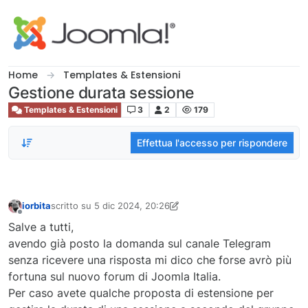
Salta al contenuto
Home
Templates & Estensioni
Gestione durata sessione
Templates & Estensioni
3
2
179
Effettua l'accesso per rispondere
iorbita
scritto su
5 dic 2024, 20:26
ultima modifica di iorbita
12 mag 2024, 21:36
Non in linea
Salve a tutti,
avendo già posto la domanda sul canale Telegram
senza ricevere una risposta mi dico che forse avrò più
fortuna sul nuovo forum di Joomla Italia.
Per caso avete qualche proposta di estensione per