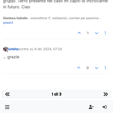
gruppi. Terrò presente nel caso mi capiti di incrociarne
in futuro. Ciao
Gianluca Gabella
- smanettone IT, webbarolo, Joomler per passione -
pixed.it
1
iorbita
scritto su
6 dic 2024, 07:20
ultima modifica di
Non in linea
... grazie
0
1 di 3